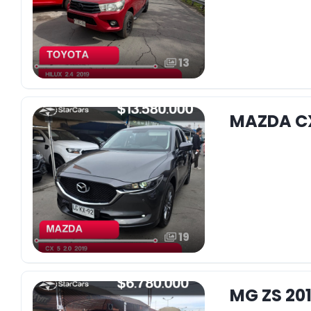
13
MAZDA CX
19
MG ZS 201