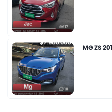
17
MG ZS 201
18