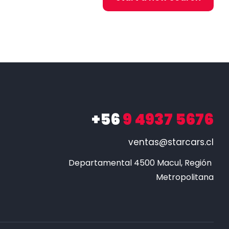
+56
9 4937 5676
ventas@starcars.cl
Departamental 4500 Macul, Región 