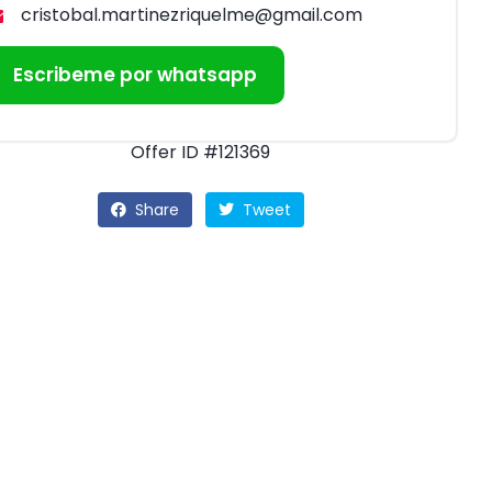
cristobal.martinezriquelme@gmail.com
Escribeme por whatsapp
Offer ID #121369
Share
Tweet