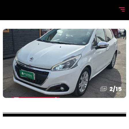
2
/
15