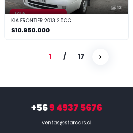
13
KIA FRONTIER 2013 2.5CC
$10.950.000
1
/
17
+56
9 4937 5676
ventas@starcars.cl