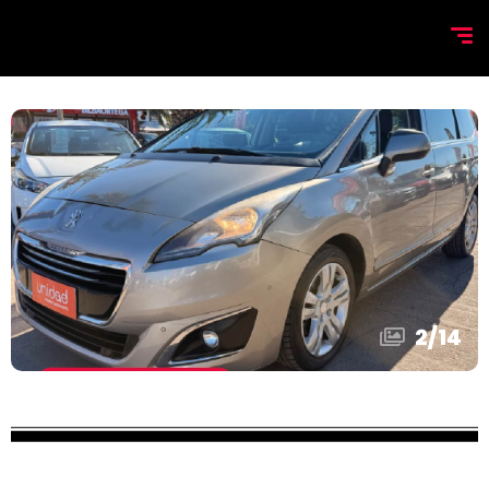
2
/
14