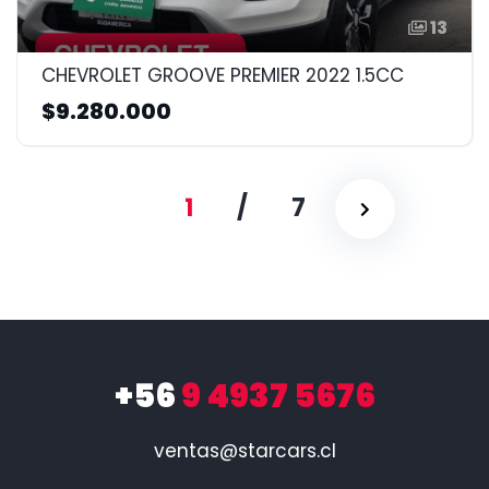
13
CHEVROLET GROOVE PREMIER 2022 1.5CC
$9.280.000
1
/
7
+56
9 4937 5676
ventas@starcars.cl