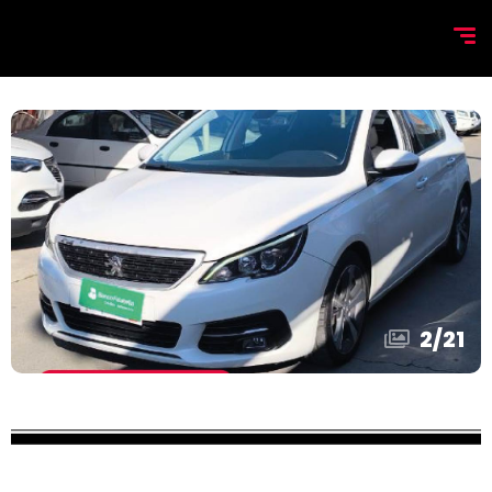
2
/
21