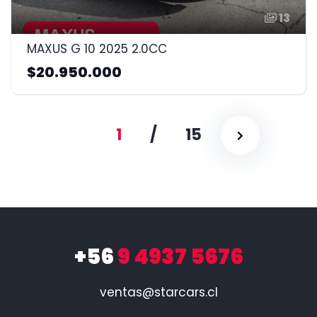
13
MAXUS G 10 2025 2.0CC
$20.950.000
1
/
15
+56
9 4937 5676
ventas@starcars.cl