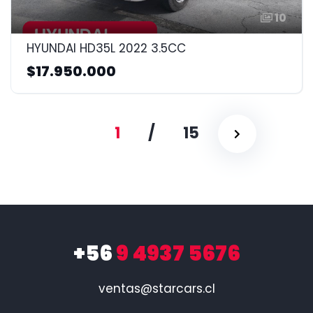
10
HYUNDAI HD35L 2022 3.5CC
$17.950.000
1
/
15
+56
9 4937 5676
ventas@starcars.cl