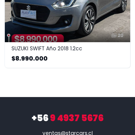
20
SUZUKI SWIFT Año 2018 1.2cc
$8.990.000
+56
9 4937 5676
ventas@starcars.cl