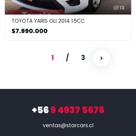
13
TOYOTA YARIS GLI 2014 1.5CC
$7.990.000
1
/
3
+56
9 4937 5676
ventas@starcars.cl