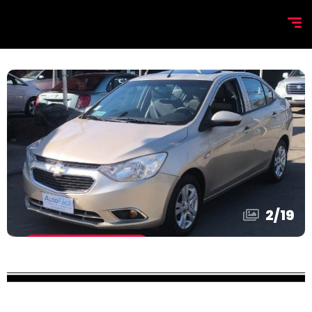
2
/
19