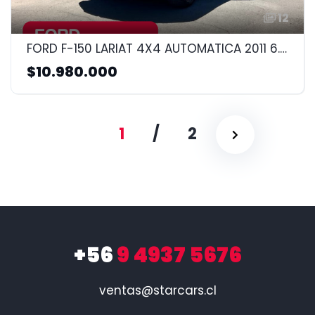
12
FORD F-150 LARIAT 4X4 AUTOMATICA 2011 6.4CC
$10.980.000
1
/
2
+56
9 4937 5676
ventas@starcars.cl