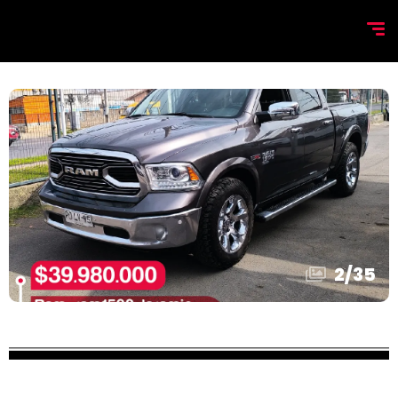
2
/
35