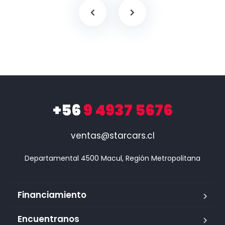
+56
9 4937 5676
ventas@starcars.cl
Financiamiento
Encuentranos