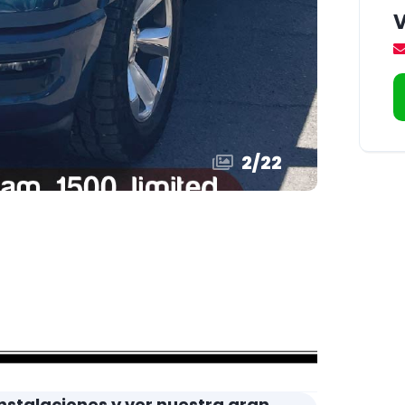
2
/
22
nstalaciones y ver nuestra gran