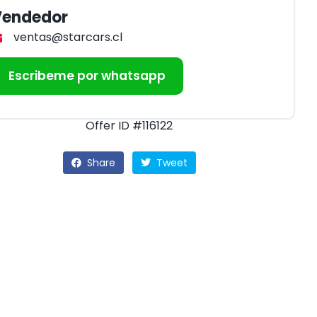
Vendedor
ventas@starcars.cl
Escribeme por whatsapp
Offer ID #116122
Share
Tweet