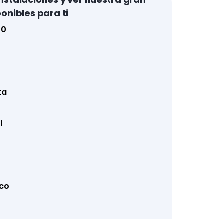
onibles para ti
00
ta
l
co