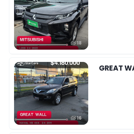
18
GREAT WA
16