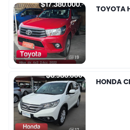
TOYOTA H
19
HONDA CR
17