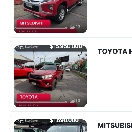
17
TOYOTA H
13
MITSUBISH