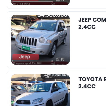
JEEP COM
2.4CC
15
TOYOTA 
2.4CC