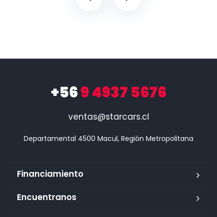
+56
9 4937 5676
ventas@starcars.cl
Financiamiento
Encuentranos