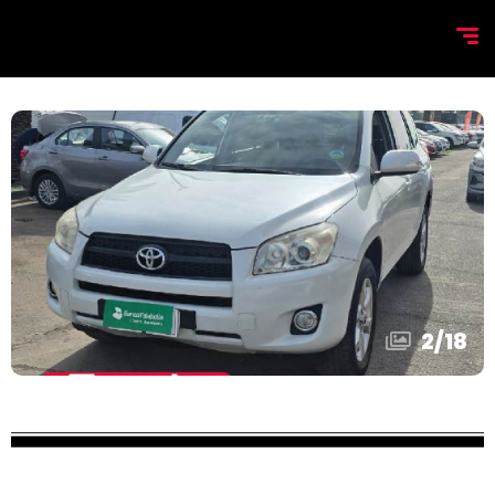
2
/
18