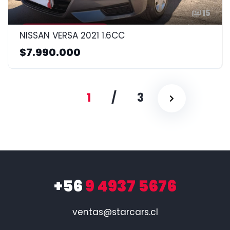
15
NISSAN VERSA 2021 1.6CC
$7.990.000
1
/
3
+56
9 4937 5676
ventas@starcars.cl