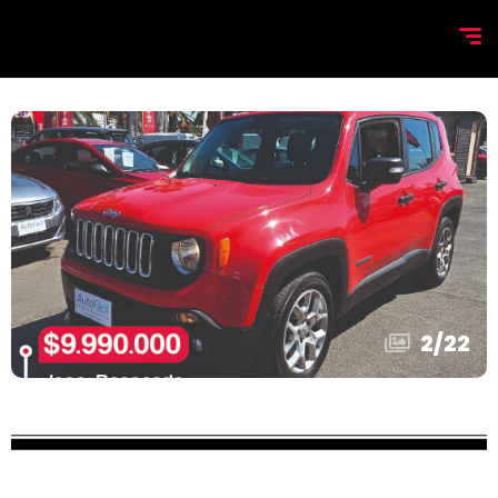
2
/
22