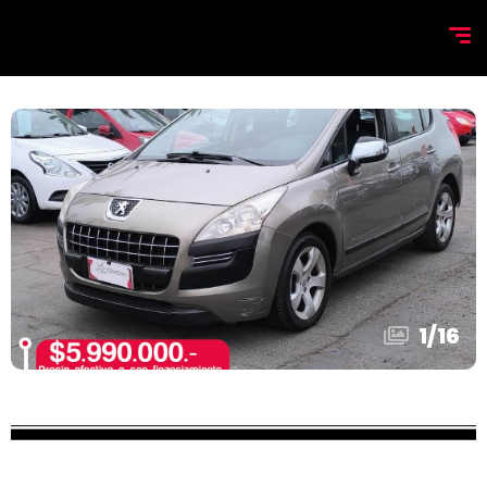
1
/
16