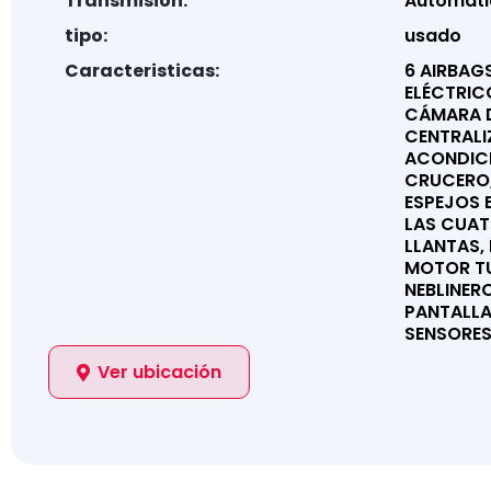
Transmision:
Automati
tipo:
usado
Caracteristicas:
6 AIRBAGS
ELÉCTRIC
CÁMARA D
CENTRALI
ACONDIC
CRUCERO,
ESPEJOS 
LAS CUAT
LLANTAS,
MOTOR TU
NEBLINER
PANTALLA
SENSORES
Ver ubicación