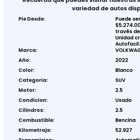
variedad de autos disp
Pie Desde:
Puede ser
$5.274.00
través de
Unidad cré
Autofacil.
Marca:
VOLKWAG
Año:
2022
Color:
Blanco
Categoria:
SUV
Motor:
2.5
Condicion:
Usado
Cilindros:
2.5
Combustible:
Bencina
Kilometraje:
52.927