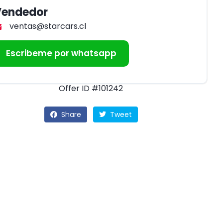
Vendedor
ventas@starcars.cl
Escribeme por whatsapp
Offer ID #101242
Share
Tweet