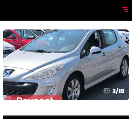
2
/
18