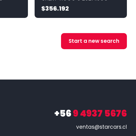
$356.192
Start a new search
+56
9 4937 5676
ventas@starcars.cl