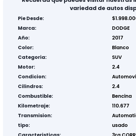
variedad de autos disp
Pie Desde:
$1.998.00
Marca:
DODGE
Año:
2017
Color:
Blanco
Categoria:
SUV
Motor:
2.4
Condicion:
Automovi
Cilindros:
2.4
Combustible:
Bencina
Kilometraje:
110.677
Transmision:
Automati
tipo:
usado
Caracteristicas:
3ra CORRI