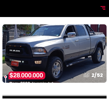
2
/
52