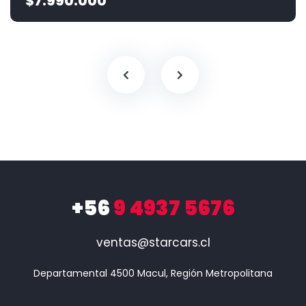
$7.990.000
+56
9 4937 5676
ventas@starcars.cl