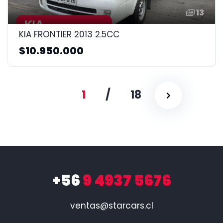
13
KIA FRONTIER 2013 2.5CC
$10.950.000
1
/
18
+56
9 4937 5676
ventas@starcars.cl