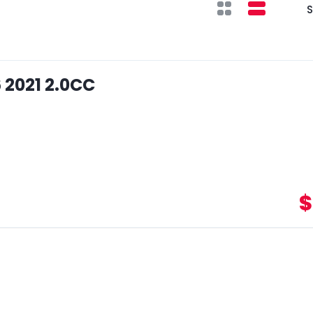
S
 2021 2.0CC
$