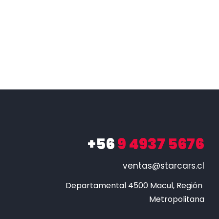
+56
9 4937 5676
ventas@starcars.cl
Departamental 4500 Macul, Región 