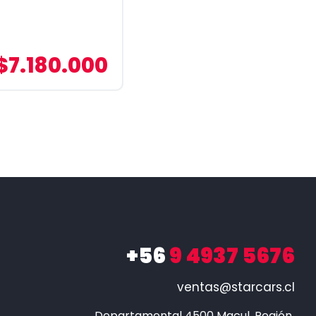
$7.180.000
+56
9 4937 5676
ventas@starcars.cl
Departamental 4500 Macul, Región 