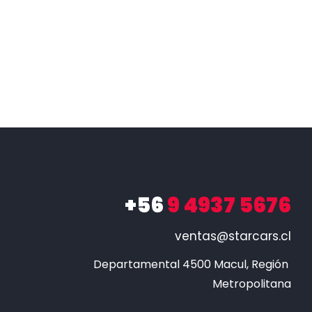
+56
9 4937 5676
ventas@starcars.cl
Departamental 4500 Macul, Región 