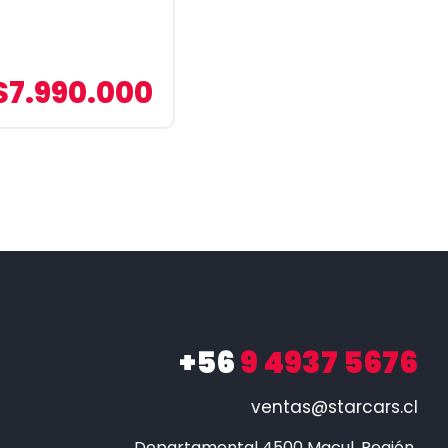
$7.990.000
+56
9 4937 5676
ventas@starcars.cl
Departamental 4500 Macul, Región 