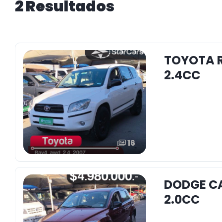
2 Resultados
TOYOTA 
2.4CC
16
DODGE CA
2.0CC