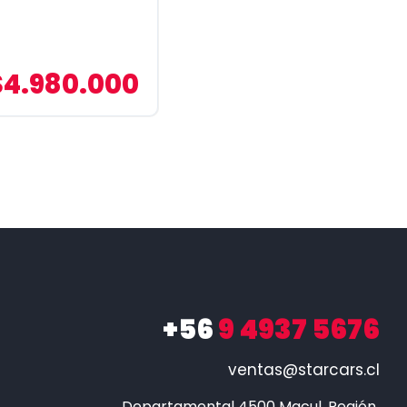
$4.980.000
+56
9 4937 5676
ventas@starcars.cl
Departamental 4500 Macul, Región 