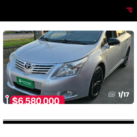
1
/
17