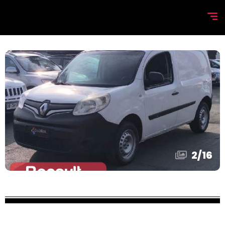
2
/
16