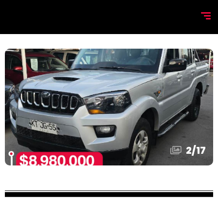
2
/
17