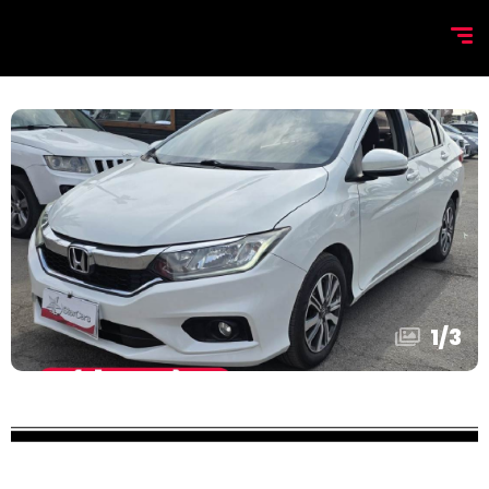
1
/
3