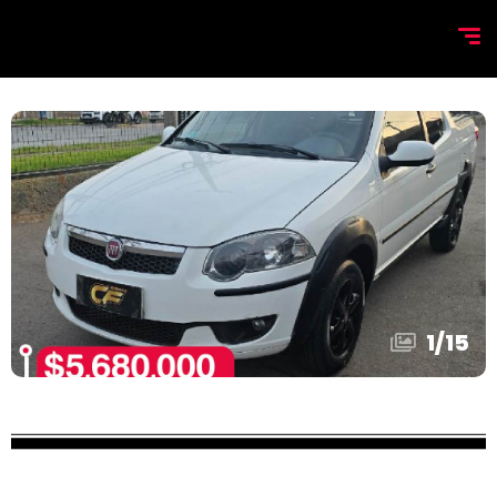
1
/
15