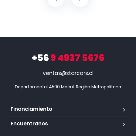
+56
9 4937 5676
ventas@starcars.cl
Financiamiento
Encuentranos