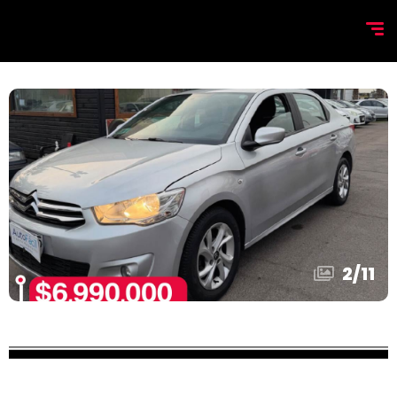
2
/
11