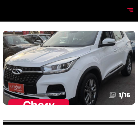
1
/
16