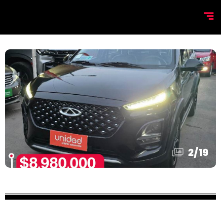
2
/
19