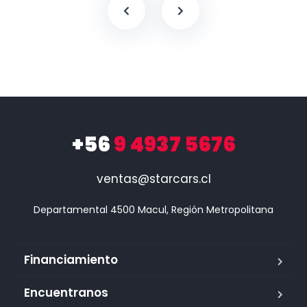
+56
9 4937 5676
ventas@starcars.cl
Financiamiento
Encuentranos