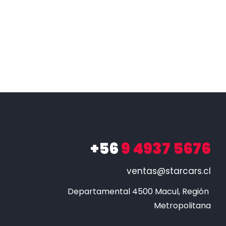
+56
9 4937 5676
ventas@starcars.cl
Departamental 4500 Macul, Región 