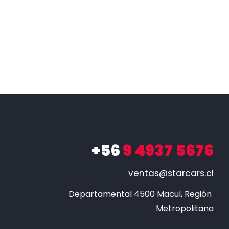
+56
9 4937 5676
ventas@starcars.cl
Departamental 4500 Macul, Región 