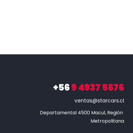
+56
9 4937 5676
ventas@starcars.cl
Departamental 4500 Macul, Región 