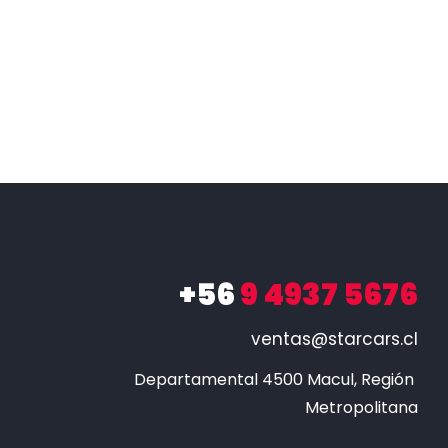
+56
9 4937 5676
ventas@starcars.cl
Departamental 4500 Macul, Región 