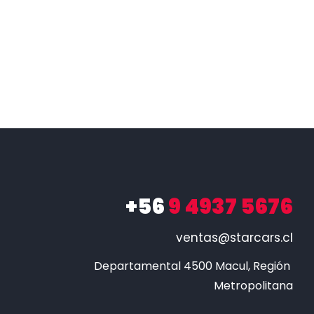
+56
9 4937 5676
ventas@starcars.cl
Departamental 4500 Macul, Región 