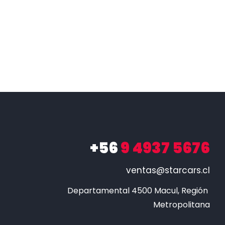
+56
9 4937 5676
ventas@starcars.cl
Departamental 4500 Macul, Región 